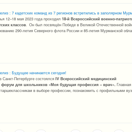
елиз : 7 кадетских команд из 7 регионов встретились в заполярном Мур
ья 12–18 мая 2023 года проходил
18-й Всероссийский военно-патриот
тских классов
.
Он был посвящён Победе в Великой Отечественной вой
нованию 290-летия Северного флота России и 85-летия Мурманской обла
елиз : Будущее начинается сегодня!
в Санкт-Петербурге состоялся
IV Всероссийский медицинский
 форум для школьников «Моя будущая профессия – врач».
Главная
 старшеклассникам в выборе профессии, познакомить с профильными ву