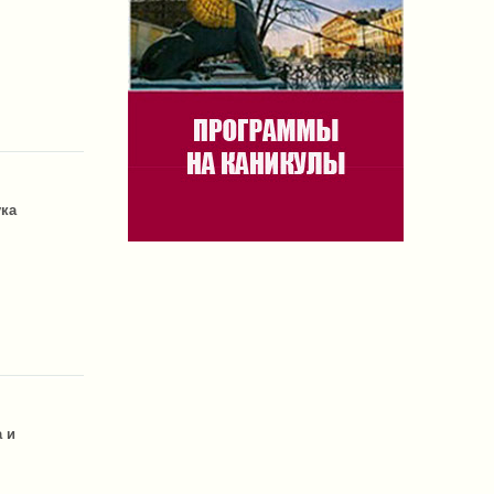
ука
 и