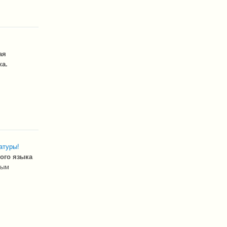
ая
ка.
атуры!
ого языка
ным