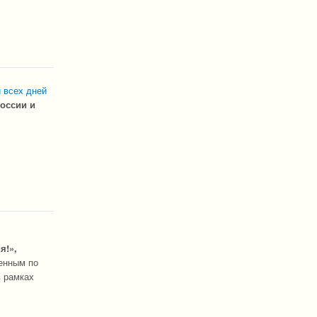
 всех дней
оссии и
я!»,
ленным по
в рамках