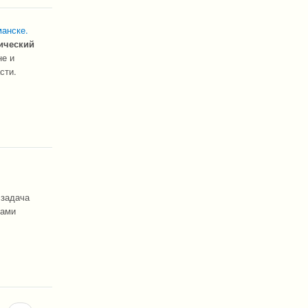
манске.
ический
не и
сти.
 задача
зами