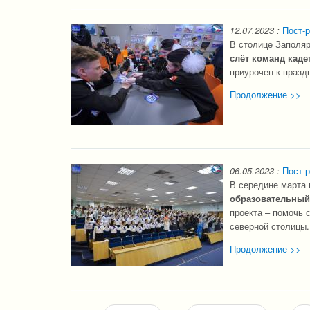
12.07.2023
:
Пост-р
В столице Заполяр
слёт команд каде
приурочен к празд
Продолжение >>
06.05.2023
:
Пост-р
В середине марта 
образовательный
проекта – помочь
северной столицы.
Продолжение >>