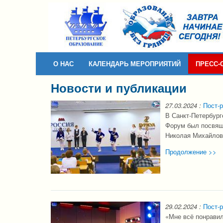
Skip to content
Skip to navigation
О НАС
КАЛЕНДАРЬ МЕРОПРИЯТИЙ
ПРЕСС-
Новости и публикации
27.03.2024
:
Пост-р
В Санкт-Петербур
Форум был посвящё
Николая Михайлов
Продолжение >>
29.02.2024
:
Пост-р
«Мне всё понрави