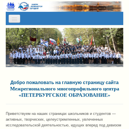
Skip to content
Skip to navigation
О НАС
КАЛЕНДАРЬ МЕРОПРИЯТИЙ
ПРЕСС-СЛУЖБА
АЛЬМАНАХ МИР
ПРОГРАММЫ НА КАНИКУЛЫ
Добро пожаловать на главную страницу сайта
Межрегионального многопрофильного центра
ОТЗЫВЫ
«ПЕТЕРБУРГСКОЕ ОБРАЗОВАНИЕ»
ФОТОГАЛЕРЕИ
Приветствуем на наших страницах школьников и студентов —
активных, творческих, целеустремленных, увлеченных
исследовательской деятельностью, идущих вперед под девизом