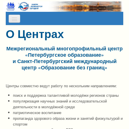
Skip to content
Skip to navigation
О Центрах
О НАС
КАЛЕНДАРЬ МЕРОПРИЯТИЙ
Межрегиональный многопрофильный центр
ПРЕСС-СЛУЖБА
«Петербургское образование»
и Санкт-Петербургский международный
АЛЬМАНАХ МИР
центр «Образование без границ»
ПРОГРАММЫ НА КАНИКУЛЫ
Центры совместно ведут работу по нескольким направлениям:
ОТЗЫВЫ
поиск и поддержка талантливой молодёжи регионов страны
ФОТОГАЛЕРЕИ
популяризация научных знаний и исследовательской
деятельности в молодёжной среде
патриотическое воспитание
пропаганда здорового образа жизни и занятий физкультурой и
спортом