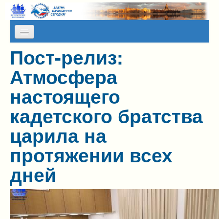
Skip to content
Skip to navigation
Пост-релиз:
О НАС
Атмосфера
КАЛЕНДАРЬ МЕРОПРИЯТИЙ
настоящего
ПРЕСС-СЛУЖБА
кадетского братства
АЛЬМАНАХ МИР
царила на
ПРОГРАММЫ НА КАНИКУЛЫ
протяжении всех
ОТЗЫВЫ
дней
ФОТОГАЛЕРЕИ