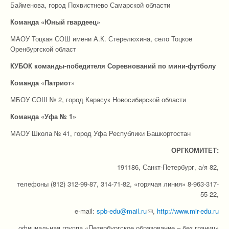
Байменова, город Похвистнево Самарской области
Команда «Юный гвардеец»
МАОУ Тоцкая СОШ имени А.К. Стерелюхина, село Тоцкое
Оренбургской област
КУБОК команды-победителя Соревнований по мини-футболу
Команда «Патриот»
МБОУ СОШ № 2, город Карасук Новосибирской области
Команда «Уфа № 1»
МАОУ Школа № 41, город Уфа Республики Башкортостан
ОРГКОМИТЕТ
:
191186, Санкт-Петербург, а/я 82,
телефоны (812) 312-99-87, 314-71-82, «горячая линия» 8-963-317-
55-22,
e-mail:
spb-edu@mail.ru
(link sends e-mail)
,
http://www.mir-edu.ru
официальная группа «Петербургское образование – без границ»