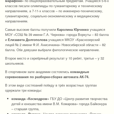
марафоне»
по общеобразовательным предметам. Учащиеся 5-6-х
классов писали олимпиады по гуманитарному и техническому
направлениям, а 7-11-х классов – по инженерно-техническому,
гуманитарному, социально-экономическому и медицинскому
направлениям.
Самые высокие баллы получили
Каролина Юрченко
учащаяся
МОУ «СОШ № 39 имени Г.А. Чернова» города Воркуты – 83 балла
и
Елизавета Долгополова
учащаяся МКОУ «Краснозерский
лицей № 2 имени Ф.И. Анисичкина» Новосибирской области – 82
балла. Обе девушки выбрали филологическое направление.
Второе место и серебряный результат у 10 ребят, третье – у 32
школьников.
В спортивном зале академии состоялись
командные
соревнования по разборке-сборке автомата АК-74.
В этом виде состязаний победу в трёх возрастных группах
одержали три команды:
команда «Космодром»
ГБУ ДО «Центр развития творчества
детей и юношества имени В.М. Комарова» города Байконура
– старшая группа,
команда «Русичи»
Центра детского творчества «Пируэт»,