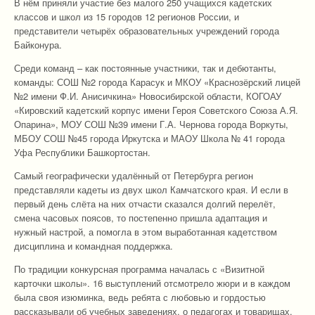
В нём приняли участие без малого 250 учащихся кадетских
классов и школ из 15 городов 12 регионов России, и
представители четырёх образовательных учреждений города
Байконура.
Среди команд – как постоянные участники, так и дебютанты,
команды: СОШ №2 города Карасук и МКОУ «Краснозёрский лицей
№2 имени Ф.И. Анисичкина» Новосибирской области, КОГОАУ
«Кировский кадетский корпус имени Героя Советского Союза А.Я.
Опарина», МОУ СОШ №39 имени Г.А. Чернова города Воркуты,
МБОУ СОШ №45 города Иркутска и МАОУ Школа № 41 города
Уфа Республики Башкортостан.
Самый географически удалённый от Петербурга регион
представляли кадеты из двух школ Камчатского края. И если в
первый день слёта на них отчасти сказался долгий перелёт,
смена часовых поясов, то постепенно пришла адаптация и
нужный настрой, а помогла в этом выработанная кадетством
дисциплина и командная поддержка.
По традиции конкурсная программа началась с «Визитной
карточки школы». 16 выступлений отсмотрело жюри и в каждом
была своя изюминка, ведь ребята с любовью и гордостью
рассказывали об учебных заведениях, о педагогах и товарищах,