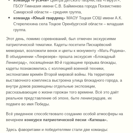
ГБОУ Гимназия имени С.В. Байменова города Похвистнево
Самарской области – средняя группа,
команда «Юный гвардеец»
МАОУ Тоцкая СОШ имени А.К.
Стерелюхина села Тоцкое Оренбургской области – младшая
группа.
Этот день, помимо соревнований, был отмечен экскурсиями
патриотической тематики. Кадеты посетили Пискарёвский
мемориал, возложили венок и цветы к монументу «Мать-Родина».
В объединении «Ленрезерв» прошла экскурсия «Блокадный
Ленинград», посвящённая 80-й годовщине прорыва блокады,
кадеты познакомились с коллекцией военной техники,
экспонатами времён Второй мировой войны. На территории
выставочного комплекса выстроена улица блокадного города, а
внутри домов размещены отдельные экспозиции,
рассказывающие о жизни горожан того времени. Всё это даёт
реальное представление об эпохе, быте ленинградцев, их
подвиге во имя Победы.
Всё увиденное способствовало созданию особой атмосферы на
вечернем
конкурсе патриотической песни «Катюша».
Здесь фаворитами и победителями стали две команды: