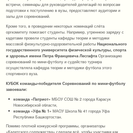
встречи, семинары для руководителей делегаций по вопросам
подготовки к поступлению в вузы, предоставляют аудитории и
залы для соревнований.
Кроме того, в проведении некоторых номинаций слёта
оргкомитету помогают студенты. Например, утреннюю зарядку с
кадетами провели студенты кафедры теории и методики
массовой физкультурно-оздоровительной работы
Национального
государственного университета физической культуры, спорта
и здоровья имени Петра Францевича Лесгафта
Организацию
соревнований по мини-футболу и судейство турнира
осуществляла кафедра теории и методики футбола этого
спортивного вуза.
КУБОК команды-победителя Соревнований по мини-футболу
завоевали:
команда «Патриот»
МБОУ СОШ № 2 города Карасук
Новосибирской области,
команда «Уфа № 1»
МАОУ Школа № 41 города Уфа
Республики Башкортостан.
Помимо плотной конкурсной программы, организаторы
«Кадетского содружества» сделали всё, чтобы участники как