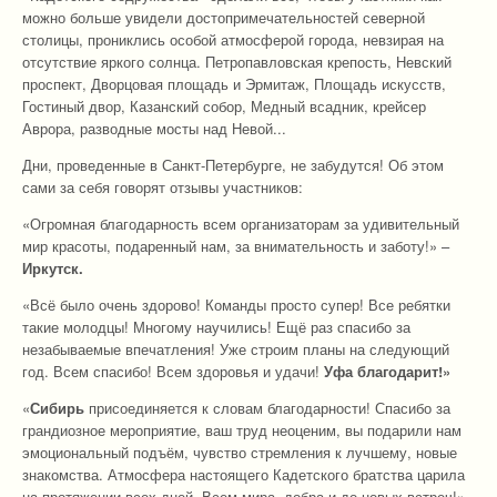
можно больше увидели достопримечательностей северной
столицы, прониклись особой атмосферой города, невзирая на
отсутствие яркого солнца. Петропавловская крепость, Невский
проспект, Дворцовая площадь и Эрмитаж, Площадь искусств,
Гостиный двор, Казанский собор, Медный всадник, крейсер
Аврора, разводные мосты над Невой...
Дни, проведенные в Санкт-Петербурге, не забудутся! Об этом
сами за себя говорят отзывы участников:
«Огромная благодарность всем организаторам за удивительный
мир красоты, подаренный нам, за внимательность и заботу!» –
Иркутск.
«Всё было очень здорово! Команды просто супер! Все ребятки
такие молодцы! Многому научились! Ещё раз спасибо за
незабываемые впечатления! Уже строим планы на следующий
год. Всем спасибо! Всем здоровья и удачи!
Уфа благодарит!»
«
Сибирь
присоединяется к словам благодарности! Спасибо за
грандиозное мероприятие, ваш труд неоценим, вы подарили нам
эмоциональный подъём, чувство стремления к лучшему, новые
знакомства. Атмосфера настоящего Кадетского братства царила
на протяжении всех дней. Всем мира, добра и до новых встреч!»