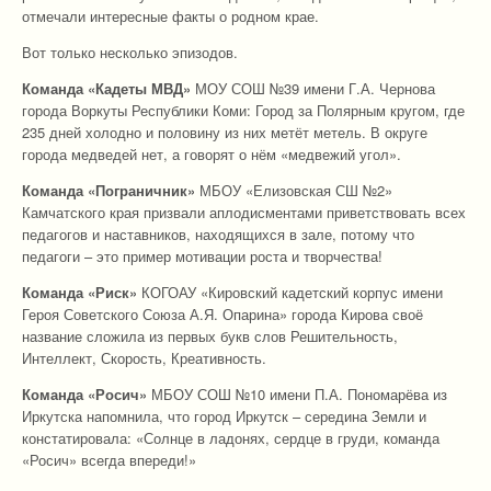
отмечали интересные факты о родном крае.
Вот только несколько эпизодов.
Команда «Кадеты МВД»
МОУ СОШ №39 имени Г.А. Чернова
города Воркуты Республики Коми: Город за Полярным кругом, где
235 дней холодно и половину из них метёт метель. В округе
города медведей нет, а говорят о нём «медвежий угол».
Команда «Пограничник»
МБОУ «Елизовская СШ №2»
Камчатского края призвали аплодисментами приветствовать всех
педагогов и наставников, находящихся в зале, потому что
педагоги – это пример мотивации роста и творчества!
Команда «Риск»
КОГОАУ «Кировский кадетский корпус имени
Героя Советского Союза А.Я. Опарина» города Кирова своё
название сложила из первых букв слов Решительность,
Интеллект, Скорость, Креативность.
Команда «Росич»
МБОУ СОШ №10 имени П.А. Пономарёва из
Иркутска напомнила, что город Иркутск – середина Земли и
констатировала: «Солнце в ладонях, сердце в груди, команда
«Росич» всегда впереди!»