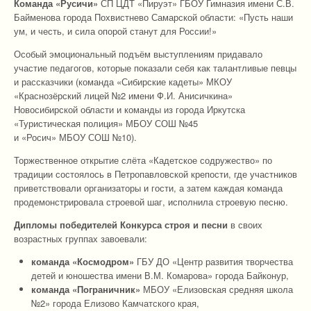
Команда «Русичи»
СП ЦДТ «Пируэт» ГБОУ Гимназия имени С.В.
Байменова города Похвистнево Самарской области: «Пусть наши
ум, и честь, и сила опорой станут для России!»
Особый эмоциональный подъём выступлениям придавало
участие педагогов, которые показали себя как талантливые певцы
и рассказчики (команда «Сибирские кадеты» МКОУ
«Краснозёрский лицей №2 имени Ф.И. Анисичкина»
Новосибирской области и команды из города Иркутска
«Туристическая полиция» МБОУ СОШ №45
и «Росич» МБОУ СОШ №10).
Торжественное открытие слёта «Кадетское содружество» по
традиции состоялось в Петропавловской крепости, где участников
приветствовали организаторы и гости, а затем каждая команда
продемонстрировала строевой шаг, исполнила строевую песню.
Дипломы победителей Конкурса строя и песни
в своих
возрастных группах завоевали:
команда «Космодром»
ГБУ ДО «Центр развития творчества
детей и юношества имени В.М. Комарова» города Байконур,
команда «Пограничник»
МБОУ «Елизовская средняя школа
№2» города Елизово Камчатского края,