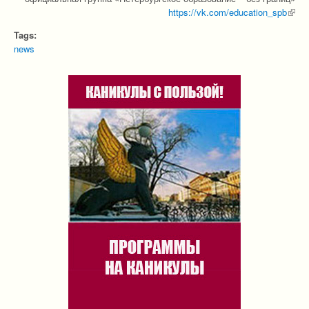
https://vk.com/education_spb
(lin
exter
Tags:
news