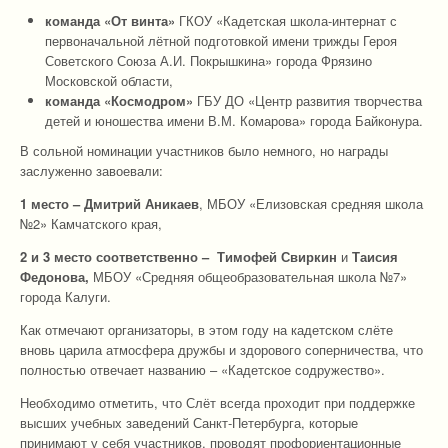
команда «От винта»
ГКОУ «Кадетская школа-интернат с
первоначальной лётной подготовкой имени трижды Героя
Советского Союза А.И. Покрышкина» города Фрязино
Московской области,
команда «Космодром»
ГБУ ДО «Центр развития творчества
детей и юношества имени В.М. Комарова» города Байконура.
В сольной номинации участников было немного, но награды
заслуженно завоевали:
1 место – Дмитрий Аникаев
, МБОУ «Елизовская средняя школа
№2» Камчатского края,
2 и 3 место соответственно – Тимофей Свиркин
и
Таисия
Федонова,
МБОУ «Средняя общеобразовательная школа №7»
города Калуги.
Как отмечают организаторы, в этом году на кадетском слёте
вновь царила атмосфера дружбы и здорового соперничества, что
полностью отвечает названию – «Кадетское содружество».
Необходимо отметить, что Слёт всегда проходит при поддержке
высших учебных заведений Санкт-Петербурга, которые
принимают у себя участников, проводят профориентационные