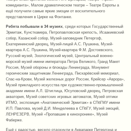
комедианта», Малом драматическом театре – Театре Европы а
ещё получили самые яркие эмоции от восхитительного
представления в Цирке на Фонтанке.
Ребята побывали в 34 музеях
, среди которых Государственный
Эрмитаж, Кунсткамера, Петропавловская крепость, Исаакиевский
собор, Казанский собор, Музей-заповедник Петергоф,
Екатерининский дворец, Музей-лицей А.С. Пушкина, Музей-
квартира А.С. Пушкина, Музей-квартира Ф.М. Достоевского,
Русский музей, Зоологический музей, Центральный военно-
морской музей имени императора Петра Великого, Гранд Макет
Россия, Музей обороны и блокады Ленинграда, Монумент
героическим защитникам Ленинграда, Пискарёвский мемориал,
Спас-на-Крови, Музей железных дорог России, Крейсер «Аврора»,
Музей прикладного искусства при художественно-промышленной
академии имени А.Л. Штиглица, Юсуповский дворец, Петровская
акватория, Музей советских игровых автоматов, Музей оптики
ИТМО, экспозиция «Анатомический Эрмитаж» в СПбГМУ имени
И.П. Павлова, музей Д.И. Менделеева в СПбГУ, Музей эмоций,
ЛЕНРЕЗЕРВ, Музей «Пропавшие в кинохронике», Музей
Фаберже.
Ещё с радостью, весело отдохнули в Аквапарке Питерлэнд и