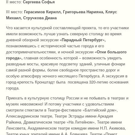
II место:
Сергеева Софья
III место:
Герасимов Кирилл, Григорьева Нарияна, Кляус
Михаил, Стручкова Диана
Что касается культурной составляющей проекта, то его участники
имели возможность лучше узнать северную столицу во время
дневной обзорной экскурсии
«Парадный Петербург»,
познакомившись с исторической частью города и его
достопримечательностями, и ночной экскурсии
«Огни большого
города»,
главная особенность которой – возможность увидеть
разводные мосты, красивую подсветку зданий, уличные фонари
самой разной формы, более свободное пространство дорог и
особую атмосферу ночного неспящего Петербурга. А экскурсия в
город-крепость Кронштадт была посвящена 320-летию основания
города.
Приехать в культурную столицу России и не побывать в театрах и
музеях невозможно! И потому участники с удовольствием
смотрели спектакли в Театре-фестивале «Балтийский дом»,
Александринском театре, Театре Эстрады имени Аркадия
Райкина, Драматическом театре «На Литейном», Театре имени
Ленсовета, Академическом театре комедии имени Н.П. Акимова,
Театре юных зрителей имени А.А. Брянцева, Театре «Приют