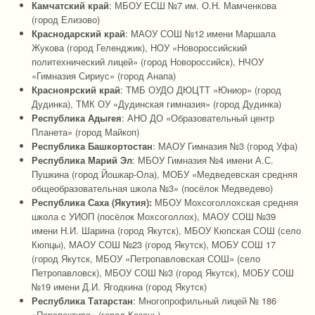
Камчатский край
: МБОУ ЕСШ №7 им. О.Н. Мамченкова
(город Елизово)
Краснодарский край
: МАОУ СОШ №12 имени Маршала
Жукова (город Геленджик), НОУ «Новороссийский
политехнический лицей» (город Новороссийск), НЧОУ
«Гимназия Сириус» (город Анапа)
Красноярский край
: ТМБ ОУДО ДЮЦТТ «Юниор» (город
Дудинка), ТМК ОУ «Дудинская гимназия» (город Дудинка)
Республика Адыгея
: АНО ДО «Образовательный центр
Планета» (город Майкоп)
Республика Башкортостан
: МАОУ Гимназия №3 (город Уфа)
Республика Марий Эл
: МБОУ Гимназия №4 имени А.С.
Пушкина (город Йошкар-Ола), МОБУ «Медведевская средняя
общеобразовательная школа №3» (посёлок Медведево)
Республика Саха (Якутия):
МБОУ Мохсоголлохская средняя
школа c УИОП (посёлок Мохсоголлох), МАОУ СОШ №39
имени Н.И. Шарина (город Якутск), МБОУ Кюпская СОШ (село
Кюпцы), МАОУ СОШ №23 (город Якутск), МОБУ СОШ 17
(город Якутск, МБОУ «Петропавловская СОШ» (село
Петропавловск), МБОУ СОШ №3 (город Якутск), МОБУ СОШ
№19 имени Д.И. Ягодкина (город Якутск)
Республика Татарстан
: Многопрофильный лицей № 186
«Перспектива» (город Казань)