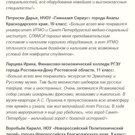
специальностей, всё оборудование новейшее и высококлассные
специалисты!»
Петросян Дарья, НЧОУ «Гимназия Сириус» города Анапы
Краснодарского края, 10 класс:
«Больше всего мне понравился
университет ИТМО и Санкт-Петербургский медико-социальный
институт. СПбМСИ поразил меня преподавательским
составом и наличием хорошего оборудования, а вот ИТМО
отличился стильным дизайном и наличием всех возможных
условий для комфорта студентов».
Ларцева Ирина, Финансово-экономический колледж РГЭУ
города Ростова-на-Дону Ростовской области, 11 класс:
«Больше всего мне понравилась экскурсия по Эрмитажу и
Русскому музею. Там было множество шедевров как русских
творцов, так и иностранных. Очень запомнился Исаакиевский
собор своими шикарными фресками, мозаиками и живописью. В
музее-квартире А.С. Пушкина я прочувствовала всю атмосферу
тех времён и узнала, как жил величайший поэт России. В ходе
этого мероприятия я ещё раз убедилась, что город Санкт-
Петербург – величайший город с богатой историей!»
Воробьёв Кирилл, НОУ «Новороссийский Политехнический
лицей» города Новороссийска Краснодарского края, 9 класс: