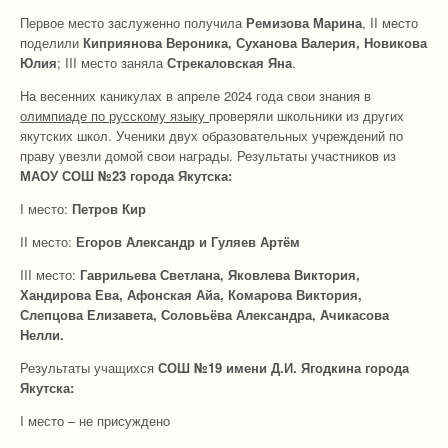
Первое место заслуженно получила
Ремизова Марина
, II место
поделили
Киприянова Вероника, Суханова Валерия, Новикова
Юлия
; III место заняла
Стрекаловская Яна
.
На весенних каникулах в апреле 2024 года свои знания в
олимпиаде по русскому языку
проверяли школьники из других
якутских школ. Ученики двух образовательных учреждений по
праву увезли домой свои награды. Результаты участников из
МАОУ СОШ №23 города Якутска:
I место:
Петров Кир
II место:
Егоров Александр и Гуляев Артём
III место:
Гаврильева Светлана, Яковлева Виктория,
Хандирова Ева, Афонская Айа, Комарова Виктория,
Слепцова Елизавета, Соловьёва Александра, Ачикасова
Нелли.
Результаты учащихся
СОШ №19 имени Д.И. Ягодкина города
Якутска:
I место – не присуждено