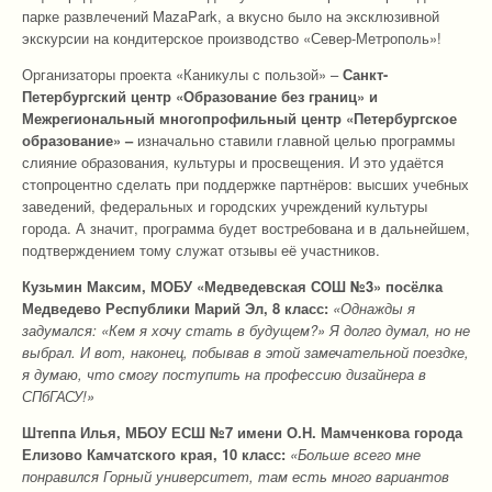
парке развлечений MazaPark, а вкусно было на эксклюзивной
экскурсии на кондитерское производство «Север-Метрополь»!
Организаторы проекта «Каникулы с пользой» –
Санкт-
Петербургский центр «Образование без границ» и
Межрегиональный многопрофильный центр «Петербургское
образование» –
изначально ставили главной целью программы
слияние образования, культуры и просвещения. И это удаётся
стопроцентно сделать при поддержке партнёров: высших учебных
заведений, федеральных и городских учреждений культуры
города. А значит, программа будет востребована и в дальнейшем,
подтверждением тому служат отзывы её участников.
Кузьмин Максим, МОБУ «Медведевская СОШ №3» посёлка
Медведево Республики Марий Эл, 8 класс:
«Однажды я
задумался: «Кем я хочу стать в будущем?» Я долго думал, но не
выбрал. И вот, наконец, побывав в этой замечательной поездке,
я думаю, что смогу поступить на профессию дизайнера в
СПбГАСУ!»
Штеппа Илья, МБОУ ЕСШ №7 имени О.Н. Мамченкова города
Елизово Камчатского края, 10 класс:
«Больше всего мне
понравился Горный университет, там есть много вариантов