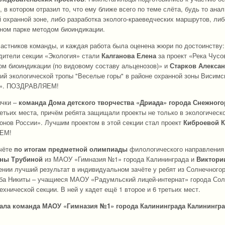
 в котором отразил то, что ему ближе всего по теме слёта, будь то ана
 охранной зоне, либо разработка эколого-краеведческих маршрутов, либ
дном парке методом биоиндикации.
астников команды, и каждая работа была оценена жюри по достоинству:
едители секции «Экология» стали
Калганова Елена
за проект «Река Чусо
ом биоиндикации (по видовому составу альценозов)» и
Старков Алекса
й экологической тропы "Веселые горы" в районе охранной зоны Висимс
ка». ПОЗДРАВЛЯЕМ!
ички –
команда Дома детского творчества «Дриада» города Снежного
третьих места, причём ребята защищали проекты не только в экологическо
ионов России». Лучшим проектом в этой секции стал проект
Киброевой 
ЯЕМ!
чёте
по итогам предметной олимпиады
филологического направления
ны Трубиной
из МАОУ «Гимназия №1» города Калининграда и
Виктори
ении лучший результат в индивидуальном зачёте у ребят из Солнечногор
Оба Никиты – учащиеся МАОУ «Радумльский лицей-интернат» города Сол
хнической секции. В ней у кадет ещё 1 второе и 6 третьих мест.
жала команда МАОУ «Гимназия №1» города Калининграда Калинингр