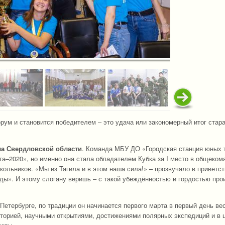
рум и становится победителем – это удача или закономерный итог стара
ла Свердловской области
. Команда МБУ ДО «Городская станция юных 
а–2020», но именно она стала обладателем Кубка за I место в общеко
ольников. «Мы из Тагила и в этом наша сила!» – прозвучало в приветс
нды». И этому слогану веришь – с такой убеждённостью и гордостью про
Петербурге, по традиции он начинается первого марта в первый день ве
сторией, научными открытиями, достижениями полярных экспедиций и в 