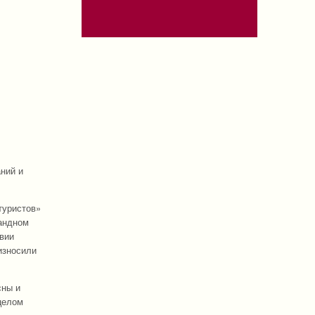
ний и
туристов»
мандном
твии
износили
сны и
целом