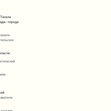
 Тагила
ада» города
казали
ательских
ласти.
ктический
циям
кий
даватели
и очными