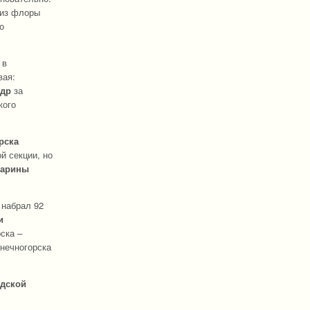
лиз флоры
о
 в
вая:
ндр
за
кого
рска
й секции, но
Карины
 набрал 92
и
ска –
нечногорска
адской