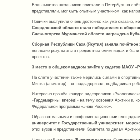
Большинство школьников приехали в Петербург на слёт 
представляли, мог быть опытным участником, как напри
Новички выступили очень достойно: как уже сказано,
ко
Свердловской области
стала
победителем
в общеко
Снежногорска Мурманской области награждена Кубк
Сборная Республики Саха (Якутия) заняла почётное
неплохие результаты в предметных олимпиадах и были
проектов.
3 место
в общекомандном зачёте у
кадетов МАОУ «Р
На слёте участники также мерились силами в спортивн
Мишка (аниматор) – он подзадоривал, подбадривал реб
Интересно прошёл конкурс видеороликов «Экологическа
«Гардемарины, вперёд!» на тему освоения Арктики и, к
Федеральной программы «Знаю Россию».
Образовательными и профориентационными площадкам
университет
и
Государственный университет морско
этих вузов и представители Комитета по делам Арктик
Делегации 5 регионов (
Калининградская, Свердловска