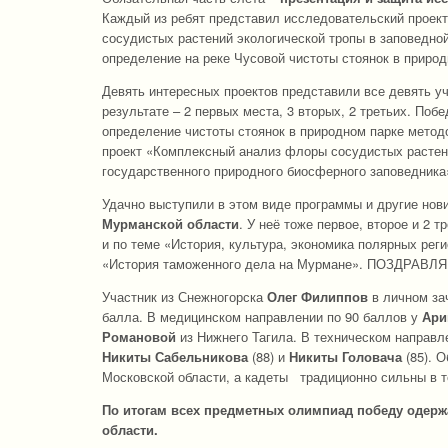
Каждый из ребят представил исследовательский проект,
сосудистых растений экологической тропы в заповедной
определение на реке Чусовой чистоты стоянок в приро
Девять интересных проектов представили все девять уч
результате – 2 первых места, 3 вторых, 2 третьих. Поб
определение чистоты стоянок в природном парке метод
проект «Комплексный анализ флоры сосудистых растени
государственного природного биосферного заповедни
Удачно выступили в этом виде программы и другие нов
Мурманской области
. У неё тоже первое, второе и 2 
и по теме «История, культура, экономика полярных рег
«История таможенного дела на Мурмане». ПОЗДРАВЛ
Участник из Снежногорска
Олег Филиппов
в личном за
балла. В медицинском направлении по 90 баллов у
Ари
Романовой
из Нижнего Тагила. В техническом направл
Никиты Сабельникова
(88) и
Никиты Головача
(85). 
Московской области, а кадеты традиционно сильны в те
По итогам всех предметных олимпиад победу одер
области.