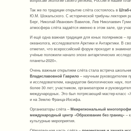
вопросам экологии своего региона, России и нашей пла
Так же по традиции открытие слёта состоялось в
Штаб-
Ю.М. Шокальского. С исторической трибуны лектория р
Берг, Николай Иванович Вавилов, Лев Николаевич Гуми
атмосфера слёта задаётся именно в этом зале, где уча
И ещё одна важная традиция для юных полярников – п
океанолога, исследователя Арктики и Антарктики. В св
отметил, что всероссийский форум проходит в знаменат
учёные положили начало эпохе антарктических исслед
планеты-2020».
Очень важным открытием слёта стала встреча школьник
Владиславовной Гаврило
– научным руководителем п
и исследователем, кандидатом биологических наук, пол
более 30 лет; участником, организатором и руководите
международных. Это был потрясающий мастер-класс «Ж
и на Землю Франца-Иосифа.
Организаторы слёта –
Межрегиональный многопрофиль
международный центр «Образование без границ»
– к
культурные мероприятия.
Обязательная часть слёта –
презентация и защита ис