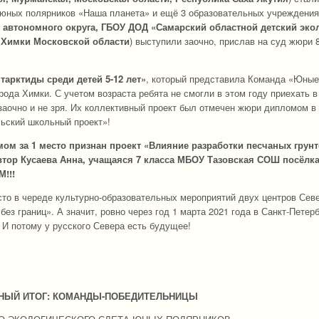
а юных полярников «Наша планета» и ещё 3 образовательных учреждения
 автономного округа, ГБОУ ДОД «Самарский областной детский экол
 Химки Московской области
) выступили заочно, прислав на суд жюри 
арктиды среди детей 5-12 лет»
, который представила Команда «Юные
ода Химки. С учетом возраста ребята не смогли в этом году приехать в
 заочно и не зря. Их коллективный проект был отмечен жюри дипломом в
ьский школьный проект»!
м за 1 место признан проект «Влияние разработки песчаных грунт
втор Кусаева Анна, учащаяся 7 класса МБОУ Тазовская СОШ посёлка
!!!
то в череде культурно-образовательных мероприятий двух центров Сев
ез границ». А значит, ровно через год 1 марта 2021 года в Санкт-Петер
. И потому у русского Севера есть будущее!
ЫЙ ИТОГ: КОМАНДЫ-ПОБЕДИТЕЛЬНИЦЫ