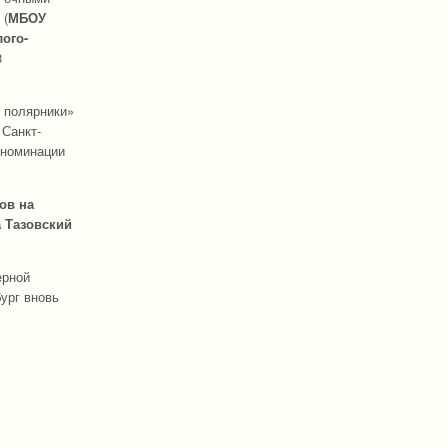
 (
МБОУ
ого-
8
 полярники»
 Санкт-
 номинации
ов на
 Тазовский
ерной
бург вновь