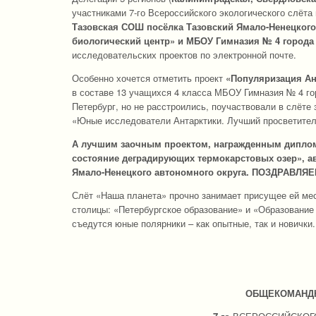
участниками 7-го Всероссийского экологического слёт
Тазовская СОШ посёлка Тазовский Ямало-Ненецкого
биологический центр» и МБОУ Гимназия № 4 города
исследовательских проектов по электронной почте.
Особенно хочется отметить проект
«Популяризация Ант
в составе 13 учащихся 4 класса МБОУ Гимназия № 4 гор
Петербург, но не расстроились, поучаствовали в слёте
«Юные исследователи Антарктики. Лучший просветител
А лучшим заочным проектом, награжденным дипломо
состояние деградирующих термокарстовых озер», а
Ямало-Ненецкого автономного округа. ПОЗДРАВЛЯЕМ
Слёт «Наша планета» прочно занимает присущее ей мес
столицы: «Петербургское образование» и «Образование б
съедутся юные полярники ­– как опытные, так и новички
ОБЩЕКОМАНДН