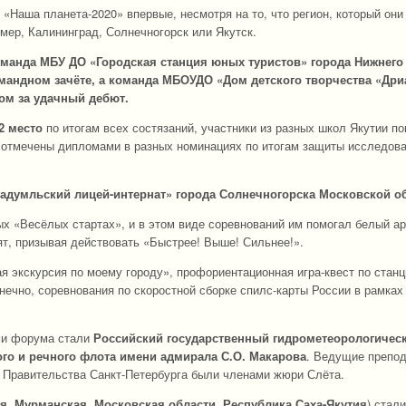
«Наша планета-2020» впервые, несмотря на то, что регион, который они
мер, Калининград, Солнечногорск или Якутск.
манда МБУ ДО «Городская станция юных туристов» города Нижнего
мандном зачёте, а команда МБОУДО «Дом детского творчества «Дри
ом за удачный дебют.
2 место
по итогам всех состязаний, участники из разных школ Якутии по
 отмечены дипломами в разных номинациях по итогам защиты исследов
адумльский лицей-интернат»
города Солнечногорска Московской об
ых «Весёлых стартах», и в этом виде соревнований им помогал белый ар
ят, призывая действовать «Быстрее! Выше! Сильнее!».
я экскурсия по моему городу», профориентационная игра-квест по стан
онечно, соревнования по скоростной сборке спилс-карты России в рамках
и форума стали
Российский государственный гидрометеорологичес
го и речного флота имени адмирала С.О. Макарова
. Ведущие препо
и Правительства Санкт-Петербурга были членами жюри Слёта.
я, Мурманская, Московская области, Республика Саха-Якутия
) стал