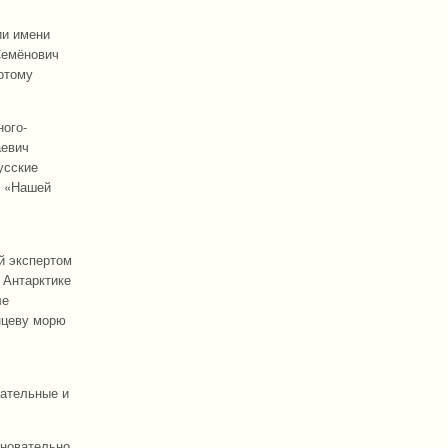
ии имени
Семёнович
отому
ного-
аевич
усские
м «Нашей
й экспертом
 Антарктике
ле
нцеву морю
вательные и
сновательно.