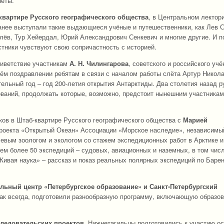
неты.
квартире Русского географического общества
, в Центральном лектор
анее выступали такие выдающиеся учёные и путешественники, как Лев 
лёв, Тур Хейердал, Юрий Александрович Сенкевич и многие другие. И п
стники чувствуют свою сопричастность с историей.
риветствие участникам
А. Н. Чилингарова
, советского и российского учё
оём поздравлении ребятам в связи с началом работы слёта Артур Никол
ельный год – год 200-летия открытия Антарктиды. Два столетия назад р
ований, продолжать которые, возможно, предстоит нынешним участника
ов в Штаб-квартире Русского географического общества с
Марией
роекта «Открытый Океан» Ассоциации «Морское наследие», независимы
евым зоологом и экологом со стажем экспедиционных работ в Арктике и
лем более 50 экспедиций – судовых, авиационных и наземных, в том чис
ивая наука» – рассказ и показ реальных полярных экспедиций по Баре
ный центр «Петербургское образование» и Санкт-Петербургский
ак всегда, подготовили разнообразную программу, включающую образо
следовательских проектов
. Нижнетагильцы подготовились к участию о