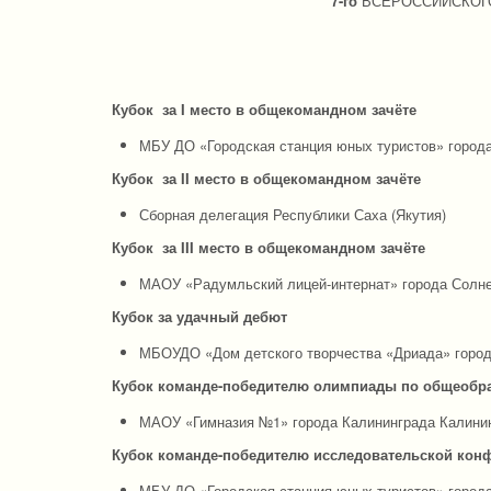
7-го
ВСЕРОССИЙСКОГ
Кубок за I место в общекомандном зачёте
МБУ ДО «Городская станция юных туристов» город
Кубок за I
I
место в общекомандном зачёте
Сборная делегация Республики Саха (Якутия)
Кубок за
II
I место в общекомандном зачёте
МАОУ «Радумльский лицей-интернат» города Солне
Кубок за удачный дебют
МБОУДО «Дом детского творчества «Дриада» город
Кубок команде-победителю олимпиады по общеобр
МАОУ «Гимназия №1» города Калининграда Калинин
Кубок команде-победителю исследовательской кон
МБУ ДО «Городская станция юных туристов» город