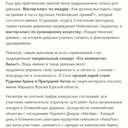
Еще два практических занятия были предназначены только для
девушек.
Мастер-класс по имиджу
«Как должна выглядеть леди
на приёме в честь вручения Нобелевских премий?», который
состоялся именно 10 декабря, когда в Стокгольме проходила
торжественная церемония награждения Нобелевских лауреатов, и
мастер-класс по кулинарному искусству
«Рождественские
домики», на котором девушки учились готовить и фантазировать
одновременно.
Пожалуй, самым красивым из всех соревнований стал
традиционный
танцевальный конкурс «Его величество
Вальс!».
Ведь именно в танце девушки могут
продемонстрировать свою грациозность и лёгкость, а юноши –
благородство и элегантность. В Сочи
лучшей парой
стали
Руднева Арина и Прилуцкий Антон
из лицея-интерната поселка
имени Маршала Жукова Курской области.
Несмотря на плотный график конкурсных состязаний, все
участники замечательно отдохнули: для ребят была организована
поездка в Олимпийскую деревню, экскурсия по олимпийским
объектам с посещением Ледового Дворца «Айсберг». Каждый
день в Клиническом санаторно-курортном комплексе «АкваЛоо»,
где жили участники, начинался с зарядки на живописном берегу