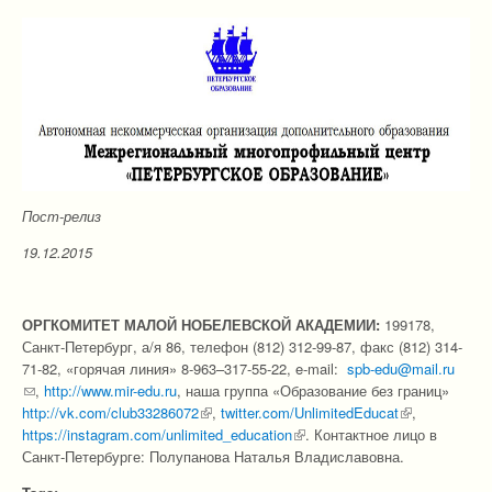
Пост-релиз
19.12.2015
ОРГКОМИТЕТ
МАЛОЙ НОБЕЛЕВСКОЙ АКАДЕМИИ:
199178,
Санкт-Петербург, а/я 86, телефон (812) 312-99-87, факс (812) 314-
71-82, «горячая линия» 8-963–317-55-22, e-mail:
spb-edu@mail.ru
(link sends e-mail)
,
http://www.mir-edu.ru
, наша группа «Образование без границ»
http://vk.com/club33286072
(link is external)
,
twitter.com/UnlimitedEducat
(link is
,
https://instagram.com/unlimited_education
(link is external)
. Контактное лицо в
external)
Санкт-Петербурге: Полупанова Наталья Владиславовна.