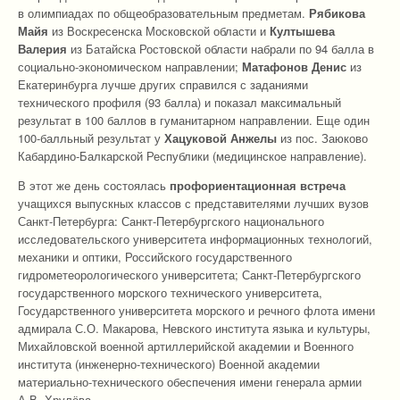
в олимпиадах по общеобразовательным предметам.
Рябикова
Майя
из Воскресенска Московской области и
Култышева
Валерия
из Батайска Ростовской области набрали по 94 балла в
социально-экономическом направлении;
Матафонов Денис
из
Екатеринбурга лучше других справился с заданиями
технического профиля (93 балла) и показал максимальный
результат в 100 баллов в гуманитарном направлении. Еще один
100-балльный результат у
Хацуковой Анжелы
из пос. Заюково
Кабардино-Балкарской Республики (медицинское направление).
В этот же день состоялась
профориентационная встреча
учащихся выпускных классов с представителями лучших вузов
Санкт-Петербурга: Санкт-Петербургского национального
исследовательского университета информационных технологий,
механики и оптики, Российского государственного
гидрометеорологического университета; Санкт-Петербургского
государственного морского технического университета,
Государственного университета морского и речного флота имени
адмирала С.О. Макарова, Невского института языка и культуры,
Михайловской военной артиллерийской академии и Военного
института (инженерно-технического) Военной академии
материально-технического обеспечения имени генерала армии
А.В. Хрулёва.