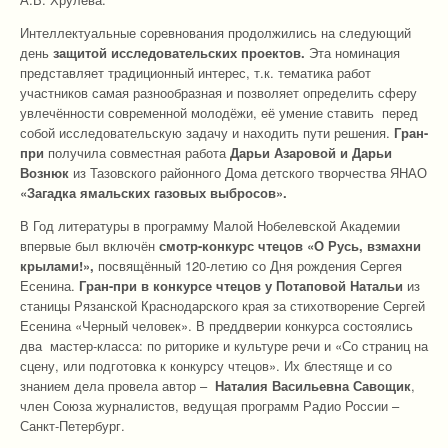
Интеллектуальные соревнования продолжились на следующий
день
защитой исследовательских проектов.
Эта номинация
представляет традиционный интерес, т.к. тематика работ
участников самая разнообразная и позволяет определить сферу
увлечённости современной молодёжи, её умение ставить перед
собой исследовательскую задачу и находить пути решения.
Гран-
при
получила совместная работа
Дарьи Азаровой и Дарьи
Вознюк
из Тазовского районного Дома детского творчества ЯНАО
«Загадка ямальских газовых выбросов».
В Год литературы в программу Малой Нобелевской Академии
впервые был включён
смотр-конкурс чтецов «О Русь, взмахни
крылами!»,
посвящённый 120-летию со Дня рождения Сергея
Есенина.
Гран-при
в конкурсе чтецов у Потаповой Натальи
из
станицы Рязанской Краснодарского края за стихотворение Сергей
Есенина «Черный человек». В преддверии конкурса состоялись
два мастер-класса: по риторике и культуре речи и «Со страниц на
сцену, или подготовка к конкурсу чтецов». Их блестяще и со
знанием дела провела автор –
Наталия Васильевна Савощик
,
член Союза журналистов, ведущая программ Радио России –
Санкт-Петербург.