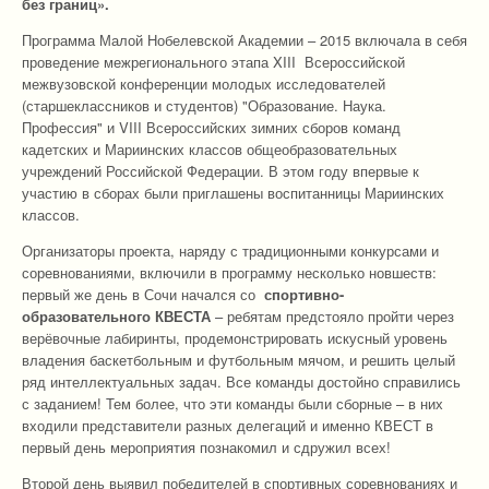
без границ».
Программа Малой Нобелевской Академии – 2015 включала в себя
проведение межрегионального этапа XIII Всероссийской
межвузовской конференции молодых исследователей
(старшеклассников и студентов) "Образование. Наука.
Профессия" и VIII Всероссийских зимних сборов команд
кадетских и Мариинских классов общеобразовательных
учреждений Российской Федерации. В этом году впервые к
участию в сборах были приглашены воспитанницы Мариинских
классов.
Организаторы проекта, наряду с традиционными конкурсами и
соревнованиями, включили в программу несколько новшеств:
первый же день в Сочи начался со
спортивно-
образовательного КВЕСТА
– ребятам предстояло пройти через
верёвочные лабиринты, продемонстрировать искусный уровень
владения баскетбольным и футбольным мячом, и решить целый
ряд интеллектуальных задач. Все команды достойно справились
с заданием! Тем более, что эти команды были сборные – в них
входили представители разных делегаций и именно КВЕСТ в
первый день мероприятия познакомил и сдружил всех!
Второй день выявил победителей в спортивных соревнованиях и