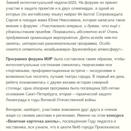
Зимней интеллектуальной недели-2023. На форуме он принял
участие в защите проектов и в двух олимпиадах, в одной из
которых (по английскому языку) набрал 94 балла! Сопровождала
Сергея в поездке мама Юлия Николаевна, которая написала такое
мнение о форуме:
«Участвовали впервые, и думаю, что ещё с
удовольствием приедем. Понравилось абсолютно всё! Очень
продуманная организация мероприятия. Дети всегда чем-то
заняты, интересная развлекательная программа. Особо
хочется отметить незабываемую дружелюбную атмосферу!».
Программа форума МИР
была составлена таким образом, чтобы
интеллектуальные состязания сменялись творческими или
спортивными, профориентационные встречи – экскурсиями и
возможностью посетить лучшие театры города. В первый же день
ребята познакомились с двумя вехами истории северной
столицы: одна обзорная программа была посвящена 320-летию
основания Санкт-Петербурга, вторая – героической защите
Ленинграда в годы Великой Отечественной войны.
Вечером, наоборот, участники знакомили друг друга и членов
жюри со своими школами и регионами. Именно на этом
конкурсе
«Визитная карточка школы»,
посвящённом Году педагога и
наставника, все узнали, что в школе №45 города Прокопьевска