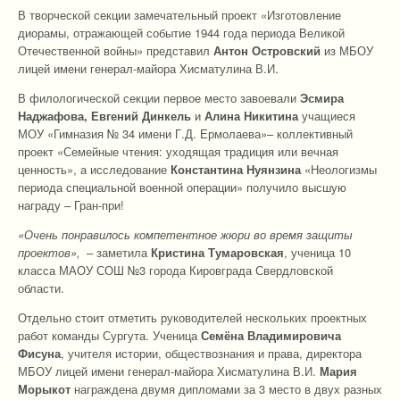
В творческой секции замечательный проект «Изготовление
диорамы, отражающей событие 1944 года периода Великой
Отечественной войны» представил
Антон Островский
из МБОУ
лицей имени генерал-майора Хисматулина В.И.
В филологической секции первое место завоевали
Эсмира
Наджафова, Евгений Динкель
и
Алина Никитина
учащиеся
МОУ «Гимназия № 34 имени Г.Д. Ермолаева»– коллективный
проект «Семейные чтения: уходящая традиция или вечная
ценность», а исследование
Константина Нуянзина
«Неологизмы
периода специальной военной операции» получило высшую
награду – Гран-при!
«Очень понравилось компетентное жюри во время защиты
проектов»,
– заметила
Кристина Тумаровская
, ученица 10
класса МАОУ СОШ №3 города Кировграда Свердловской
области.
Отдельно стоит отметить руководителей нескольких проектных
работ команды Сургута. Ученица
Семёна Владимировича
Фисуна
, учителя истории, обществознания и права, директора
МБОУ лицей имени генерал-майора Хисматулина В.И.
Мария
Морыкот
награждена двумя дипломами за 3 место в двух разных