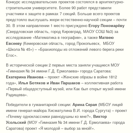
Конкурс исследовательских проектов состоялся в архитектурно-
строительном университете. Более 90 работ представили
участники к защите в рамках 7 секций. Больше всего проектов
предстояло выслушать жюри естественно-научной секции – почти
30. В этом направлении 1 место присуждено
Егору Пономарёву
(Свердловская область, город Кировград, МАОУ СОШ №3) за
исследование «Математика в географии», а также
Матвею
Евсееву
(Кемеровская область, город Прокопьевск, МБОУ
«Школа № 45») – «Брахиоподы из отложений левого берега реки
Егос».
В исторической секции 2 первых места заняли учащиеся МОУ
«Гимназия № 34 имени Г.Д. Ермолаева» города Саратова:
Екатерина Иванова
– проект «Женские образы в войне 1812
года»,
Илья Ботяков и Иван Паршаков
– коллективная работа
«Первый общедоступный музей, или Как был открыт музей имени
Радищева».
Победители в гуманитарной секции:
Арина Серая
(МБОУ лицей
имени генерал-майора Хисматулина В.И. города Сургута) – проект
«Почему одноклассники равнодушны ко мне?»,
Виктор
Усольский
(МОУ «Гимназия № 34 имени Г.Д. Ермолаева» города
Саратова) проект «Я молодой – выбор за мной!».