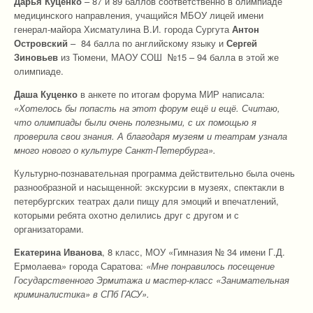
Дарья Куценко
– 87 и 89 баллов соответственно в олимпиаде
медицинского направления, учащийся МБОУ лицей имени
генерал-майора Хисматулина В.И. города Сургута
Антон
Островский
– 84 балла по английскому языку и
Сергей
Зиновьев
из Тюмени, МАОУ СОШ №15 – 94 балла в этой же
олимпиаде.
Даша Куценко
в анкете по итогам форума МИР написала:
«Хотелось бы попасть на этот форум ещё и ещё. Считаю,
что олимпиады были очень полезными, с их помощью я
проверила свои знания. А благодаря музеям и театрам узнала
много нового о культуре Санкт-Петербурга».
Культурно-познавательная программа действительно была очень
разнообразной и насыщенной: экскурсии в музеях, спектакли в
петербургских театрах дали пищу для эмоций и впечатлений,
которыми ребята охотно делились друг с другом и с
организаторами.
Екатерина Иванова
, 8 класс, МОУ «Гимназия № 34 имени Г.Д.
Ермолаева» города Саратова:
«Мне понравилось посещение
Государственного Эрмитажа и мастер-класс «Занимательная
криминалистика» в СПб ГАСУ».