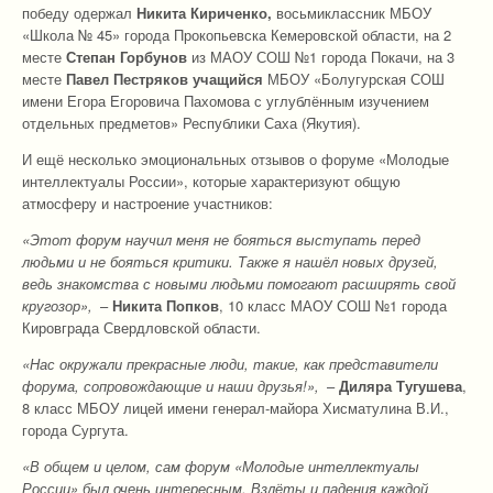
победу одержал
Никита Кириченко,
восьмиклассник МБОУ
«Школа № 45» города Прокопьевска Кемеровской области, на 2
месте
Степан Горбунов
из МАОУ СОШ №1 города Покачи, на 3
месте
Павел Пестряков учащийся
МБОУ «Болугурская СОШ
имени Егора Егоровича Пахомова с углублённым изучением
отдельных предметов» Республики Саха (Якутия).
И ещё несколько эмоциональных отзывов о форуме «Молодые
интеллектуалы России», которые характеризуют общую
атмосферу и настроение участников:
«Этот форум научил меня не бояться выступать перед
людьми и не бояться критики. Также я нашёл новых друзей,
ведь знакомства с новыми людьми помогают расширять свой
кругозор»,
–
Никита
Попков
, 10 класс МАОУ СОШ №1 города
Кировграда Свердловской области.
«Нас окружали прекрасные люди, такие, как представители
форума, сопровождающие и наши друзья!»,
–
Диляра
Тугушева
,
8 класс МБОУ лицей имени генерал-майора Хисматулина В.И.,
города Сургута.
«В общем и целом, сам форум «Молодые интеллектуалы
России» был очень интересным. Взлёты и падения каждой