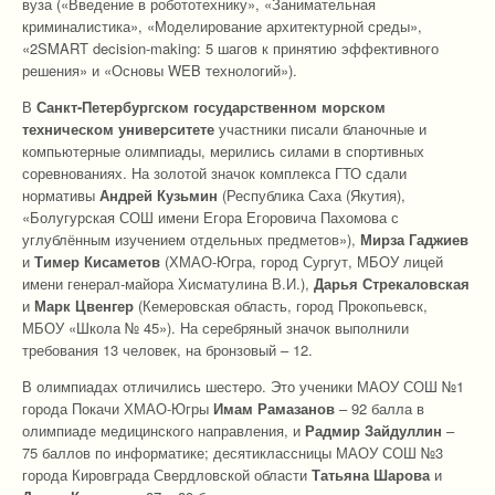
вуза («Введение в робототехнику», «Занимательная
криминалистика», «Моделирование архитектурной среды»,
«2SMART decision-making: 5 шагов к принятию эффективного
решения» и «Основы WEB технологий»).
В
Санкт-Петербургском государственном морском
техническом университете
участники писали бланочные и
компьютерные олимпиады, мерились силами в спортивных
соревнованиях. На золотой значок комплекса ГТО сдали
нормативы
Андрей Кузьмин
(Республика Саха (Якутия),
«Болугурская СОШ имени Егора Егоровича Пахомова с
углублённым изучением отдельных предметов»),
Мирза Гаджиев
и
Тимер Кисаметов
(ХМАО-Югра, город Сургут, МБОУ лицей
имени генерал-майора Хисматулина В.И.),
Дарья Стрекаловская
и
Марк Цвенгер
(Кемеровская область, город Прокопьевск,
МБОУ «Школа № 45»). На серебряный значок выполнили
требования 13 человек, на бронзовый – 12.
В олимпиадах отличились шестеро. Это ученики МАОУ СОШ №1
города Покачи ХМАО-Югры
Имам Рамазанов
– 92 балла в
олимпиаде медицинского направления, и
Радмир Зайдуллин
–
75 баллов по информатике; десятиклассницы МАОУ СОШ №3
города Кировграда Свердловской области
Татьяна Шарова
и