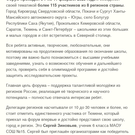
своей тематикой
более 115 участников из 8 регионов страны
.
Город Кировград Свердловской области, Покачи и Сургут Ханты-
Мансийского автономного округа – Югры, село Болугур
Республики Саха (Якутия), Прокопьевск Кемеровской области,
Саратов, Тюмень и Санкт-Петербург – школьники из этих больших
и малых городов и сёл встретились в Северной столице.
Все ребята активные, творческие, любознательные, они
мотивированы на продолжение образования по окончании школы,
поэтому им важно было познакомиться с высшими учебными
заведениями, узнать о возможностях обучения и дальнейшего
роста, проверить себя в олимпиадной программе и достойно
защитить исследовательские проекты.
Главная цель форума – поддержка талантливой молодёжи из
регионов России, реализация её творческого и научного
потенциала – полностью отвечала интересам ребят.
Делегации регионов насчитывали от 10 до 30 человек и более, но
стоит отметить единственного участника от Тюмени, который
приехал на форум впервые и достойно представил свою школу,
город и регион. Это
Сергей Зиновьев
, ученик 6 класса МАОУ
СОШ №15. Сергей был приглашён организаторами как победитель