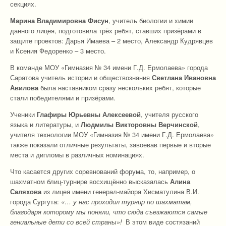
секциях.
Марина Владимировна Фисун
, учитель биологии и химии
данного лицея, подготовила трёх ребят, ставших призёрами в
защите проектов: Дарья Имаева – 2 место, Александр Кудрявцев
и Ксения Федоренко – 3 место.
В команде МОУ «Гимназия № 34 имени Г.Д. Ермолаева» города
Саратова учитель истории и обществознания
Светлана Ивановна
Авилова
была наставником сразу нескольких ребят, которые
стали победителями и призёрами.
Ученики
Глафиры Юрьевны
Алексеевой
, учителя русского
языка и литературы, и
Людмилы Викторовны Верчинской
,
учителя технологии МОУ «Гимназия № 34 имени Г.Д. Ермолаева»
также показали отличные результаты, завоевав первые и вторые
места и дипломы в различных номинациях.
Что касается других соревнований форума, то, например, о
шахматном блиц-турнире восхищённо высказалась
Алина
Саляхова
из лицея имени генерал-майора Хисматулина В.И.
города Сургута:
«… у нас проходил турнир по шахматам,
благодаря которому мы поняли, что сюда съезжаются самые
гениальные дети со всей страны»!
В этом виде состязаний