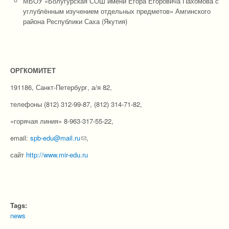
МБОУ «Болугурская СОШ имени Егора Егоровича Пахомова с
углублённым изучением отдельных предметов» Амгинского
района Республики Саха (Якутия)
ОРГКОМИТЕТ
191186, Санкт-Петербург, а/я 82,
телефоны (812) 312-99-87, (812) 314-71-82,
«горячая линия» 8-963-317-55-22,
email:
spb-edu@mail.ru
(link sends e-mail)
,
сайт
http://www.mir-edu.ru
Tags:
news