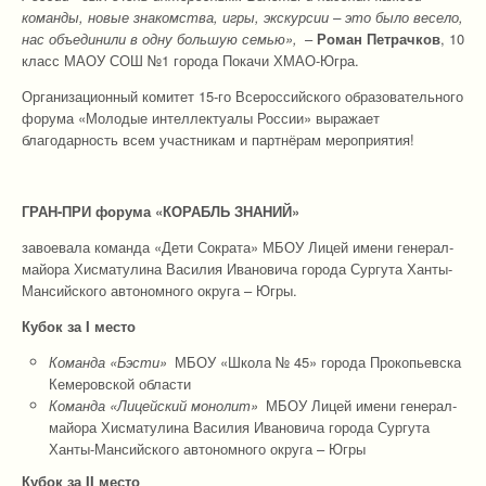
команды, новые знакомства, игры, экскурсии – это было весело,
нас объединили в одну большую семью»,
–
Роман Петрачков
, 10
класс МАОУ СОШ №1 города Покачи ХМАО-Югра.
Организационный комитет 15-го Всероссийского образовательного
форума «Молодые интеллектуалы России» выражает
благодарность всем участникам и партнёрам мероприятия!
ГРАН-ПРИ форума «КОРАБЛЬ ЗНАНИЙ»
завоевала команда «Дети Сократа» МБОУ Лицей имени генерал-
майора Хисматулина Василия Ивановича города Сургута Ханты-
Мансийского автономного округа – Югры.
Кубок за I место
Команда «Бэсти»
МБОУ «Школа № 45» города Прокопьевска
Кемеровской области
Команда «Лицейский монолит»
МБОУ Лицей имени генерал-
майора Хисматулина Василия Ивановича города Сургута
Ханты-Мансийского автономного округа – Югры
Кубок за I
I
место