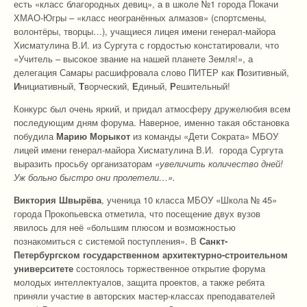
есть «класс благородных девиц», а в школе №1 города Покачи
ХМАО-Югры – «класс неогранённых алмазов» (спортсмены,
волонтёры, творцы…), учащиеся лицея имени генерал-майора
Хисматулина В.И. из Сургута с гордостью констатировали, что
«Учитель – высокое звание на нашей планете Земля!», а
делегация Самары расшифровала слово ПИТЕР как
П
озитивный,
И
нициативный,
Т
ворческий,
Е
диный,
Р
ешительный!
Конкурс был очень яркий, и придал атмосферу дружелюбия всем
последующим дням форума. Наверное, именно такая обстановка
побудила
Марию Морыкот
из команды «Дети Сократа» МБОУ
лицей имени генерал-майора Хисматулина В.И. города Сургута
выразить просьбу организаторам
«увеличить количество дней!
Уж больно быстро они пролетели…».
Виктория Швырёва
, ученица 10 класса МБОУ «Школа № 45»
города Прокопьевска отметила, что посещение двух вузов
явилось для неё «большим плюсом и возможностью
познакомиться с системой поступления». В
Санкт-
Петербургском государственном архитектурно-строительном
университете
состоялось торжественное открытие форума
молодых интеллектуалов, защита проектов, а также ребята
приняли участие в авторских мастер-классах преподавателей