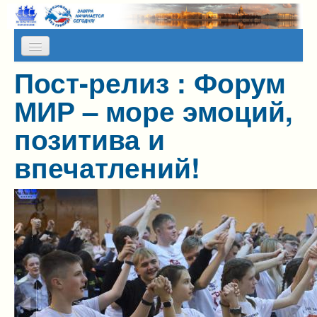
Skip to content
Skip to navigation
Пост-релиз : Форум
О НАС
МИР – море эмоций,
КАЛЕНДАРЬ МЕРОПРИЯТИЙ
позитива и
ПРЕСС-СЛУЖБА
впечатлений!
АЛЬМАНАХ МИР
ПРОГРАММЫ НА КАНИКУЛЫ
ОТЗЫВЫ
ФОТОГАЛЕРЕИ