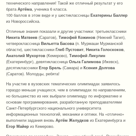
технического направления! Такой же отличный результат у его
брата
Артёма
, ученика 6 класса.
100 баллов в этом виде и у шестиклассницы
Екатерины Баллер
из Новороссийска.
Отличные знания показали и другие участники: третьеклассники
Никита Матвеев
(Саратов),
Тимофей Кожинов
(Нижний Тагил),
четвероклассница
Вильетта Басова
(п. Мурмаши Мурманской
области), шестиклассники
Глеб Пустовит
,
Никита Голоскоков
,
Анатолий Мухортов
(Кемерово),
Тимофей Ликулин
(Екатеринбург), девятиклассница
Ольга Галимова
(Ижевск),
десятиклассники
Егор Брель
(Самара) и
Ксения Долгова
(Саратов). Молодцы, ребята!
На участие в вузовских тематических олимпиадах заявилось
гораздо меньше учащихся, чем в олимпиадах по направлениям,
но большинство из них выбрали олимпиаду по информатике и
основам программирования, разработанную преподавателями
Санкт-Петербургского национального университета
информационных технологий, механики и оптики. На «отлично»
выполнили задания вновь
Артём
Желудков
из Екатеринбурга и
Егор Майер
из Кемерово.