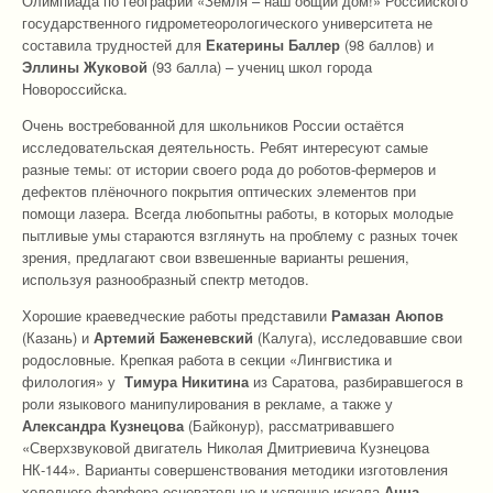
Олимпиада по географии «Земля – наш общий дом!» Российского
государственного гидрометеорологического университета не
составила трудностей для
Екатерины Баллер
(98 баллов) и
Эллины Жуковой
(93 балла) – учениц школ города
Новороссийска.
Очень востребованной для школьников России остаётся
исследовательская деятельность. Ребят интересуют самые
разные темы: от истории своего рода до роботов-фермеров и
дефектов плёночного покрытия оптических элементов при
помощи лазера. Всегда любопытны работы, в которых молодые
пытливые умы стараются взглянуть на проблему с разных точек
зрения, предлагают свои взвешенные варианты решения,
используя разнообразный спектр методов.
Хорошие краеведческие работы представили
Рамазан Аюпов
(Казань) и
Артемий Баженевский
(Калуга), исследовавшие свои
родословные. Крепкая работа в секции «Лингвистика и
филология» у
Тимура Никитина
из Саратова, разбиравшегося в
роли языкового манипулирования в рекламе, а также у
Александра Кузнецова
(Байконур), рассматривавшего
«Сверхзвуковой двигатель Николая Дмитриевича Кузнецова
НК-144». Варианты совершенствования методики изготовления
холодного фарфора основательно и успешно искала
Анна