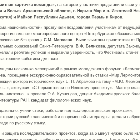
зитная карточка команды»,
на котором участники представили свои у
я и Вельск Архангельской области, г. Нарьян-Мар
и п. Искателей
Не
Якутия) и Майкоп Республики Адыгея, города Пермь и Киров.
ома национальностей» прозвучали поздравления участникам от ведуще
Межрегионального многопрофильного центра «Петербургское образовани
разование без границ»
С.М. Магкаева
. Были зачитаны приветствия от П
альных образований Санкт-Петербурга
В.Ф. Беликова
, депутата Закон
ожелали ребятам успехов и выразили уверенность, что Фестиваль стане
 настоящим событием для всех.
ящены несколько мероприятий в рамках молодежного форума: «Лермон
ова, посещение экскурсионно-образовательной выставки «Мир Лермонто
екция доктора исторических наук Е. П. Абрамова на тему «М.Ю. Лермон
 я…», экскурсия «С Лермонтовым по Невскому проспекту». Мастер-клас
ль ничтожно...» провела О.А. Кузнецова, доцент Академии русского бал
литературы РАН, кандидат филологических наук.
тщательно: учили стихи, работали над исследовательским проектами,
стории русской классической и современной литературы; делали набро
иаде по русскому языку.
и защита исследовательских проектов, когда за 5 минут нужно было из
 продемонстрировать глубину проникновения в материал. Тематика работ