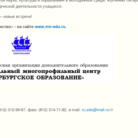
орческой деятельности учащихся.
– новые встречи!
ество» - на сайте
www.mir-edu.ru
.
12) 312-99-87, факс (812) 314-71-82, e-mail:
ru.edu@mail.ru
(link sends e-ma