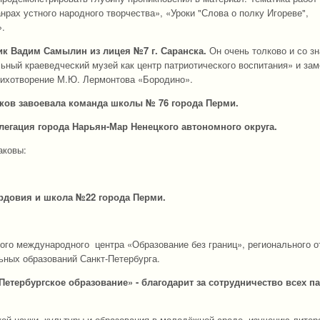
рах устного народного творчества», «Уроки "Слова о полку Игореве",
».
к Вадим Самылин из лицея №7 г. Саранска.
Он очень толково и со з
ьный краеведческий музей как центр патриотического воспитания» и за
стихотворение М.Ю. Лермонтова «Бородино».
ков завоевала команда школы № 76 города Перми.
легация города Нарьян-Мар Ненецкого автономного округа.
аковы:
ордовия и школа №22 города Перми.
ого международного центра «Образование без границ», регионального 
ьных образований Санкт-Петербурга.
етербургское образование» - благодарит за сотрудничество всех п
ой науки, культуры и образования в молодёжной среде, изучению литер