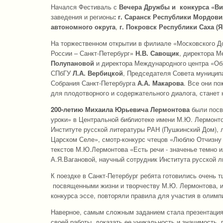
Начался Фестиваль с
Вечера Дружбы и конкурса «Ви
заведения и регионы
: г. Саранск Республики Мордови
автономного округа
,
г. Покровск Республики Саха (
На торжественном открытии в филиале «Московского Д
России – Санкт-Петербург»
Н.В. Савощик
, директора 
Полупановой
и директора Международного центра «Об
СПбГУ
Л.А. Вербицкой
, Председателя Совета муницип
Собрания Санкт-Петербурга
А.А. Макарова
. Все они п
для плодотворного и содержательного диалога, станет
200-летию Михаила Юрьевича Лермонтова
были посв
уроки» в Центральной библиотеке имени М.Ю. Лермонт
Институте русской литературы РАН (Пушкинский Дом), л
Царском Селе», смотр-конкурс чтецов «Люблю Отчизну
текстов М.Ю.Лермонтова «Есть речи - значенье темно и
А.Я.Вагановой, научный сотрудник Института русской 
К поездке в Санкт-Петербург ребята готовились очень 
посвященными жизни и творчеству М.Ю. Лермонтова, и
конкурса эссе, повторяли правила для участия в олимп
Наверное, самым сложным заданием стала презентация 
своей работы, доказать ее уникальность и значимость,