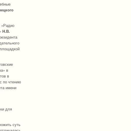
чебные
нецкого
й «Радио
е»
Н.В.
резидента
одательного
т площадкой
товские
ва» в
тов в
с по чтению
ета имени
ски для
ложить суть
 отличалась