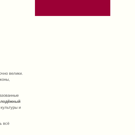
очно велики.
коны,
разованные
молодёжный
культуры и
ь всё