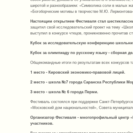
широтой и разнообразием: «Символика соли в малых жан
«Богоборческие мотивы в творчестве М.Ю. Лермонтова
Настоящим открытием Фестиваля стал шестиклассни
защитил свой исследовательский проект на тему «Школ
выступил в конкурсе чтецов, проникновенно прочитав 
Кубок за исследовательскую конференцию школьни
Кубок за олимпиаду по русскому языку - сборная де
Общекомандные итоги по результатам всех конкурсов т
1 место - Кировский экономико-правовой лицей.
2 место - школа №7 города Саранска Республики М
3 место - школа № 6 города Перми.
Фестиваль состоялся при поддержке Санкт-Петербургск
«Московский дом национальностей», Совета муниципал
Организатор Фестиваля - многопрофильный центр «П
участников.
Все вместе мы способствовали популяризации российск