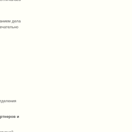
нанием дела
мечательно
отделения
артнеров и
атурной